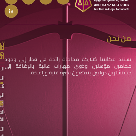
من نحن
تو
مج
ال
مع
ال
تستند مكانتنا كشركة محاماة رائدة في قطر إلى وجود
محامين مؤهلين وذوي مهارات عالية بالإضافة إلى
الر
مستشارين دوليين يتمتعون بخبرة غنية وراسخة.
الا
من
وال
نح
الا
فري
الأ
ات
الم
بنا
الف
الأ