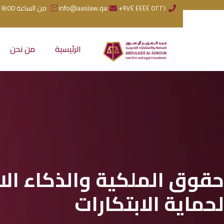
٥٢٢١ ٤٤٤٤ ٩٧٤+
info@aaslaw.qa
من الساعة 8:00 صباحاً إلى 5:00 مساءً (استراحة: من الساعة 1:00 إلى 2:00 بعد الظهر)
الرئيسية
من نحن
حقوق الملكية والذكاء الا
لحماية الابتكارات