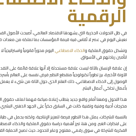
الرقمية
في ظل التحولات الجذرية التي يشهدها الاقتصاد العالمي، أصبحت الأصول الفك
نعيش اليوم في عصر لا تُقاس فيه قيمة المؤسسات بما تملكه من معدات فحسب
وتشكل حقوق الملكية و
الذكاء الاصطناعي
اليوم محوراً قانونياً واستراتيجي
لتأمين ريادتهم في الأسواق.
إن علاقة الإنسان بالآلة ليست علاقة مستحدثة إلا أنها علاقة قائمة على التق
الآونة الأخيرة، برز تطوراً تكنولوجياً منقطع النظير فرض نفسه على العالم بأس
الوصول إلى الذكاء الاصطناعي، ذلك العلم الذي حول الآلة من شيء لا يعمل إ
بأعمال تحاكي أعمال البشر.
هذا التحول وضعنا أمام واقع جديد يتطلب إعادة صياغة فهمنا لملف حقوق المل
مخرجات أدبية وفنية وتقنية كانت في السابق حكراً على الجهد الذهني البشري
بالنسبة للشركات، يمثل هذا التطور فرصة لتعزيز الإنتاجية، ولكنه يحمل في طي
على ابتكارات الغير. ومن هنا، تبرز أهمية دراسة حقوق الملكية والذكاء الا
الفكرية للشركة في سوق رقمي مفتوح وعابر للحدود، حيث تصبح الحماية القان