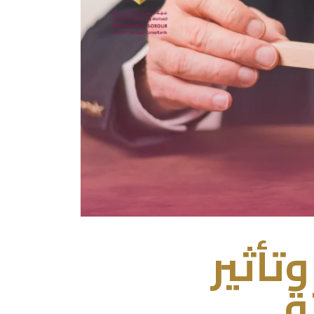
تأثير
ة