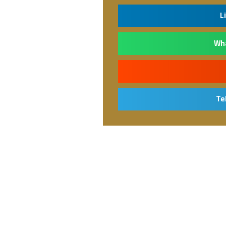
L
Wh
Te