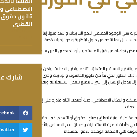
المنشأ بالذكا
الاصطناعي و
قانون حقوق 
القطري
مايو 21, 2026
رية هي الوقود الحقيقي لنمو الشركات واستدامتها. إننا
للمزيد »
، بل بما تنتجه من حلول ابتكارية و خوارزميات ذكية.
اً لا يمكن تجاهله من قبل المستثمرين أو المبدعين الذين يسعون
دم والتطور المستمر المتعلق بتقدم وتطور الصناعة. ولكن في
شارك عل
ره. ذلك التطور الذي بدأ من ظهور الحاسوب والإنترنت وحتى
لا بتدخل الإنسان إلى شيء يتمتع ببعض الاستقلالية ويقوم
كية والذكاء الاصطناعي، حيث أصبحت الآلة قادرة على إنتاج
 الصرف.
cebook
اته مخاطر قانونية تتعلق بضياع الحقوق أو التعدي غير المقصود
صطناعي كأداة لحماية الاستثمارات وضمان عدم المساس بالأصول
Twitter
ونية هي الضمانة الوحيدة للنمو المستدام.