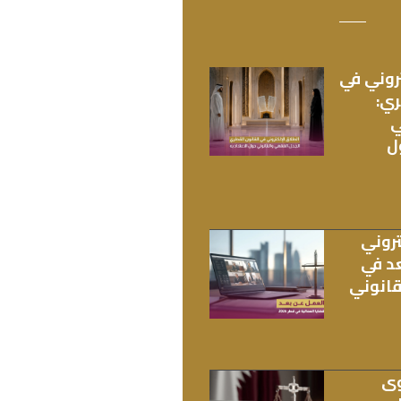
روني في
ري:
ي
ل
تروني
د في
لقانوني
وى