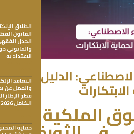
الطلاق الإلكت
القانون القط
الجدل الفقه
والقانوني حو
الاعتداد به
أغسطس 5, 2026
لاصطناعي: الدليل
للمزيد »
التعاقد الإلك
الابتكارات
والعمل عن بع
قطر: الإطار ا
الكامل 2026
وق الملكية
مايو 21, 2026
للمزيد »
ي في الثورة
حماية المحت