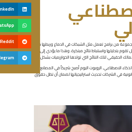
اصطناعي
inkedIn
لي
atsApp
Reddit
موعة من برامج تعمل مثل الشبكات في الدماغ وربطها معاً
ل تقوم بتحليلها واستنباط نتائج مبتكرة. وهذا ما يؤدي إلى فتح
 الحقيقي لتلك النتائج التي تولدها الخوارزميات بشكل آلي.
legram
الذكاء الاصطناعي. الروبوت اليوم أصبح شريكاً في المصانع
قانونية في الشركات تحديث استراتيجياتها لضمان أن تظل حقوق