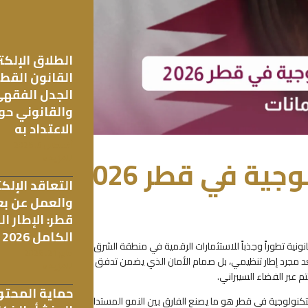
الطلاق الإلكت
القانون القط
الجدل الفقه
والقانوني حو
الاعتداد به
أغسطس 5, 2026
تأسيس الشركات التكنولوجية في قطر 2026
للمزيد »
التعاقد الإلك
والعمل عن بع
قطر: الإطار ا
الكامل 2026
نونية تطوراً وجذباً للاستثمارات الرقمية في منطقة الشرق
مايو 21, 2026
عد مجرد إطار تنظيمي، بل صمام الأمان الذي يضمن تدفق
للمزيد »
م عبر الفضاء السيبراني.
حماية المحت
لتكنولوجية في قطر هو ما يصنع الفارق بين النمو المستدام