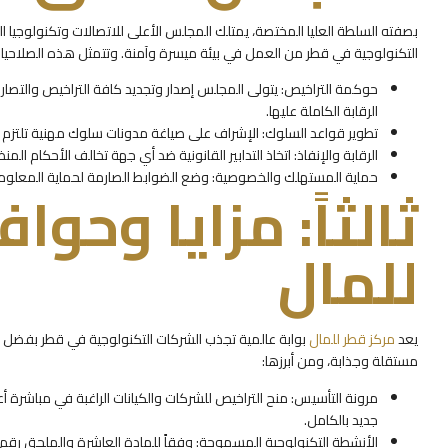
بصفته السلطة العليا المختصة، يمتلك المجلس الأعلى للاتصالات وتكنولوجيا
التكنولوجية في قطر من العمل في بيئة ميسرة وآمنة. وتتمثل هذه الصلاحيات
حوكمة التراخيص: يتولى المجلس إصدار وتجديد كافة التراخيص والتصاريح 
الرقابة الكاملة عليها.
تطوير قواعد السلوك: الإشراف على صياغة مدونات سلوك مهنية تلتزم 
الرقابة والإنفاذ: اتخاذ التدابير القانونية ضد أي جهة تخالف الأحكام المن
حماية المستهلك والخصوصية: وضع الضوابط الصارمة لحماية المعلوما
ثالثاً: مزايا وحوا
للمال
يعد
مركز قطر للمال
بوابة عالمية تجذب الشركات التكنولوجية في قطر بفضل
مستقلة وجذابة، ومن أبرزها:
مرونة التأسيس: منح التراخيص للشركات والكيانات الراغبة في مباشرة 
جديد بالكامل.
الأنشطة التكنولوجية المسموحة: وفقاً للمادة العاشرة والملحق رقم (3) من القانون، يُسمح بمزاولة أنشطة نوعية تشم