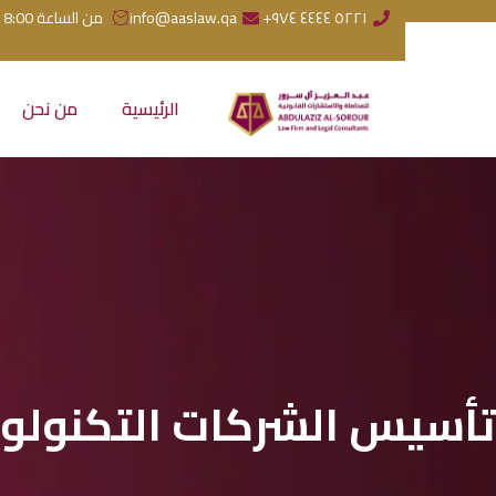
٥٢٢١ ٤٤٤٤ ٩٧٤+
info@aaslaw.qa
من الساعة 8:00 صباحاً إلى 5:00 مساءً (استراحة: من الساعة 1:00 إلى 2:00 بعد الظهر)
الرئيسية
من نحن
تأسيس الشركات التكنولوجية في قطر 2026 