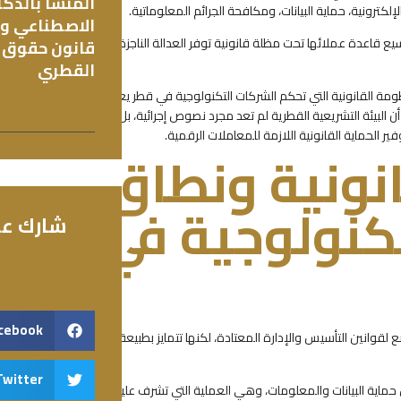
المنشأ بالذكا
كترونية، حماية البيانات، ومكافحة الجرائم المعلوماتية.
الاصطناعي و
 قاعدة عملائها تحت مظلة قانونية توفر العدالة الناجزة
قانون حقوق 
القطري
مايو 21, 2026
ظومة القانونية التي تحكم الشركات التكنولوجية في قطر يعد
للمزيد »
لبيئة التشريعية القطرية لم تعد مجرد نصوص إجرائية، بل
 الحماية القانونية اللازمة للمعاملات الرقمية.
قانونية ونطاق
كنولوجية في
شارك عل
cebook
 لقوانين التأسيس والإدارة المعتادة، لكنها تتمايز بطبيعة
Twitter
حماية البيانات والمعلومات، وهي العملية التي تشرف عليها