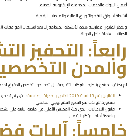
أعمال البنوك والخدمات المصرفية الإلكترونية الحديثة.
أنشطة أسواق النقد والأوراق المالية والمنصات الرقمية.
ويحظر القانون ممارسة هذه الأنشطة المنظمة إلا بعد استيفاء الموافقات 
الكيانات العاملة داخل الدولة.
رابعاً: التحفيز ال
والمدن التخصصي
لم يكتفِ المشرع بتنظيم الشركات التقليدية، بل اتجه نحو التخصص الدقيق لدع
القانون رقم 13 لسنة 2019 الخاص بالمدينة الإعلامية
: الذي تم تصميم
متطورة تتواكب مع التطور التكنولوجي العالمي.
قانون الاتصالات: الذي حث المجلس الأعلى في مادته الثانية على تشجيع إ
واسعة أمام الابتكار الرقمي.
خامساً: آليات فض