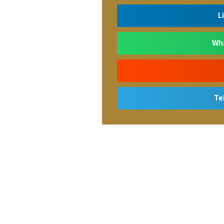
L
Wh
Te