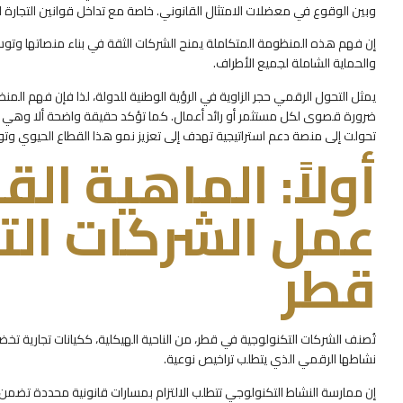
وبين الوقوع في معضلات الامتثال القانوني. خاصة مع تداخل قوانين التجارة الإل
إن فهم هذه المنظومة المتكاملة يمنح الشركات الثقة في بناء منصاتها وتوسيع
والحماية الشاملة لجميع الأطراف.
يمثل التحول الرقمي حجر الزاوية في الرؤية الوطنية للدولة، لذا فإن فهم المن
ضرورة قصوى لكل مستثمر أو رائد أعمال. كما تؤكد حقيقة واضحة ألا وهي أن ا
تحولت إلى منصة دعم استراتيجية تهدف إلى تعزيز نمو هذا القطاع الحيوي وتوفير
أولاً: الماهية ال
عمل الشركات الت
قطر
تُصنف الشركات التكنولوجية في قطر، من الناحية الهيكلية، ككيانات تجارية تخضع
نشاطها الرقمي الذي يتطلب تراخيص نوعية.
إن ممارسة النشاط التكنولوجي تتطلب الالتزام بمسارات قانونية محددة تضمن 