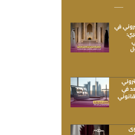
روني في
ري:
ي
ل
تروني
د في
لقانوني
وى