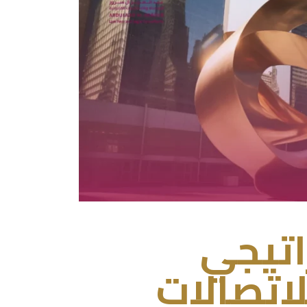
راتيجي
اتصالات