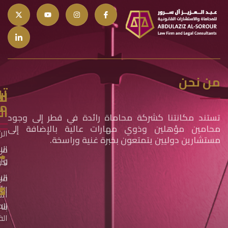
من نحن
تو
مج
ال
مع
ال
تستند مكانتنا كشركة محاماة رائدة في قطر إلى وجود
محامين مؤهلين وذوي مهارات عالية بالإضافة إلى
الر
مستشارين دوليين يتمتعون بخبرة غنية وراسخة.
الا
من
وال
نح
الا
فري
الأ
ات
الم
بنا
الف