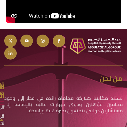
من نحن
تو
مج
ال
مع
ال
تستند مكانتنا كشركة محاماة رائدة في قطر إلى وجود
محامين مؤهلين وذوي مهارات عالية بالإضافة إلى
الر
مستشارين دوليين يتمتعون بخبرة غنية وراسخة.
الا
من
وال
نح